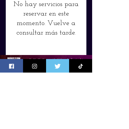
No hay servicios para
reservar en este
momento. Vuelve a
consultar más tarde.
Healthy Hip-Hop provides high-quality Creative Arts
Services that connect communities through
creativity, community, and self-expression.
HOME
SERVICES
REGISTRATION
VIDEOS
SHOP
CONTACT
CONTACT US
8141 Long Point Rd, Suite #36,
Houston, TX 77055
Call Us:
(832) 660-5879