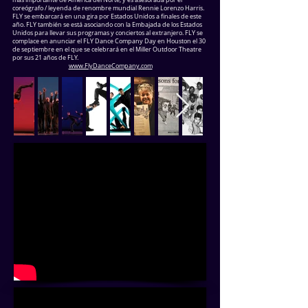
coreógrafo / leyenda de renombre mundial Rennie Lorenzo Harris.
FLY se embarcará en una gira por Estados Unidos a finales de este
año. FLY también se está asociando con la Embajada de los Estados
Unidos para llevar sus programas y conciertos al extranjero. FLY se
complace en anunciar el FLY Dance Company Day en Houston el 30
de septiembre en el que se celebrará en el Miller Outdoor Theatre
por sus 21 años de FLY.
www.FlyDanceCompany.com